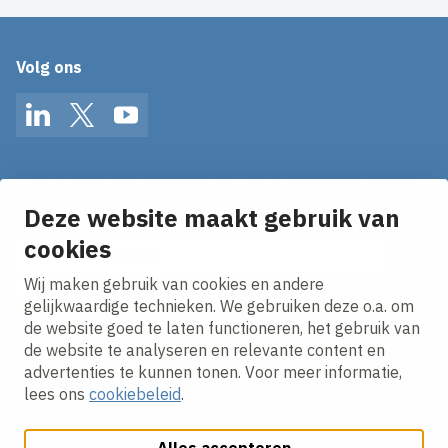
Volg ons
LinkedIn
Twitter
YouTube
Op de hoogte blijven van het laatste nieuws?
Ontvang onze nieuws alerts in je mailbox!
Deze website maakt gebruik van
E-mailadres
cookies
Wij maken gebruik van cookies en andere
Ik ga akkoord met het
privacy statement.
gelijkwaardige technieken. We gebruiken deze o.a. om
de website goed te laten functioneren, het gebruik van
de website te analyseren en relevante content en
advertenties te kunnen tonen. Voor meer informatie,
lees ons
cookiebeleid
.