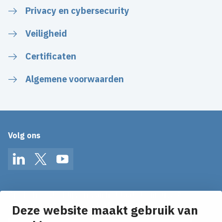
Privacy en cybersecurity
Veiligheid
Certificaten
Algemene voorwaarden
Volg ons
LinkedIn
Twitter
YouTube
Op de hoogte blijven van het laatste nieuws?
Ontvang onze nieuws alerts in je mailbox!
Deze website maakt gebruik van