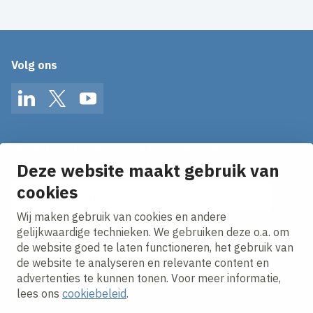
Volg ons
LinkedIn
Twitter
YouTube
Op de hoogte blijven van het laatste nieuws?
Ontvang onze nieuws alerts in je mailbox!
Deze website maakt gebruik van
cookies
E-mailadres
Wij maken gebruik van cookies en andere
Ik ga akkoord met het
privacy statement.
gelijkwaardige technieken. We gebruiken deze o.a. om
de website goed te laten functioneren, het gebruik van
de website te analyseren en relevante content en
advertenties te kunnen tonen. Voor meer informatie,
lees ons
cookiebeleid
.