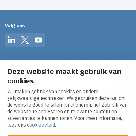
Volg ons
LinkedIn
Twitter
YouTube
Op de hoogte blijven van het laatste nieuws?
Ontvang onze nieuws alerts in je mailbox!
Deze website maakt gebruik van
E-mailadres
cookies
Wij maken gebruik van cookies en andere
Ik ga akkoord met het
privacy statement.
gelijkwaardige technieken. We gebruiken deze o.a. om
de website goed te laten functioneren, het gebruik van
de website te analyseren en relevante content en
advertenties te kunnen tonen. Voor meer informatie,
lees ons
cookiebeleid
.