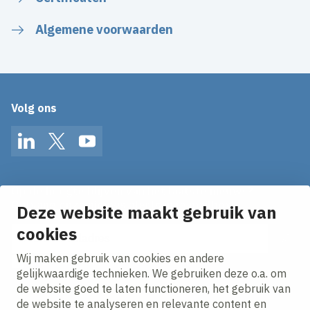
Algemene voorwaarden
Volg ons
LinkedIn
Twitter
YouTube
Op de hoogte blijven van het laatste nieuws?
Ontvang onze nieuws alerts in je mailbox!
Deze website maakt gebruik van
cookies
E-mailadres
Wij maken gebruik van cookies en andere
Ik ga akkoord met het
privacy statement.
gelijkwaardige technieken. We gebruiken deze o.a. om
de website goed te laten functioneren, het gebruik van
de website te analyseren en relevante content en