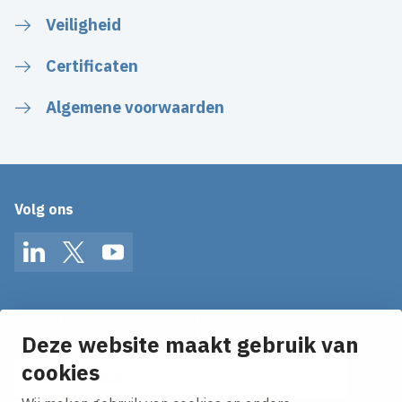
Veiligheid
Certificaten
Algemene voorwaarden
Volg ons
LinkedIn
Twitter
YouTube
Op de hoogte blijven van het laatste nieuws?
Ontvang onze nieuws alerts in je mailbox!
Deze website maakt gebruik van
E-mailadres
cookies