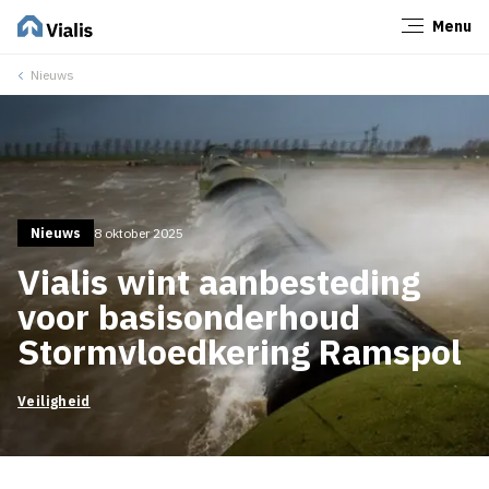
Menu
Sluiten
Nieuws
Nieuws
8 oktober 2025
Vialis wint aanbesteding
voor basisonderhoud
Stormvloedkering Ramspol
Veiligheid