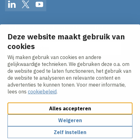
LinkedIn
Twitter
YouTube
Op de hoogte blijven van het laatste nieuws?
Ontvang onze nieuws alerts in je mailbox!
Deze website maakt gebruik van
cookies
E-mailadres
Wij maken gebruik van cookies en andere
Ik ga akkoord met het
privacy statement.
gelijkwaardige technieken. We gebruiken deze o.a. om
de website goed te laten functioneren, het gebruik van
de website te analyseren en relevante content en
advertenties te kunnen tonen. Voor meer informatie,
lees ons
cookiebeleid
.
Alles accepteren
Cookies aanpassen
Cookie beleid
Privacy policy
Responsible disclosure
Weigeren
Zelf instellen