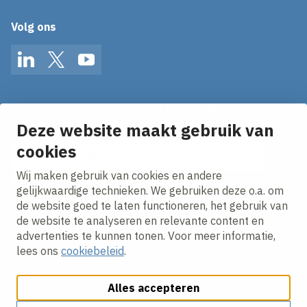
Volg ons
LinkedIn
Twitter
YouTube
Op de hoogte blijven van het laatste nieuws?
Ontvang onze nieuws alerts in je mailbox!
Deze website maakt gebruik van
E-mailadres
cookies
Wij maken gebruik van cookies en andere
Ik ga akkoord met het
privacy statement.
gelijkwaardige technieken. We gebruiken deze o.a. om
de website goed te laten functioneren, het gebruik van
de website te analyseren en relevante content en
advertenties te kunnen tonen. Voor meer informatie,
lees ons
cookiebeleid
.
Alles accepteren
Cookies aanpassen
Cookie beleid
Privacy policy