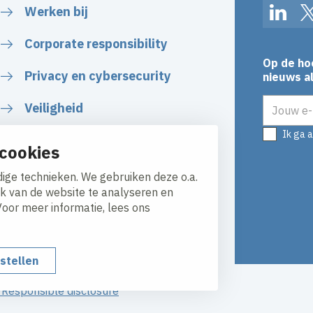
Werken bij
Linked
Corporate responsibility
Op de ho
Privacy en cybersecurity
nieuws al
E-mailadr
Veiligheid
Ik ga 
Certificaten
cookies
Algemene voorwaarden
ige technieken. We gebruiken deze o.a.
ik van de website te analyseren en
Voor meer informatie, lees ons
nstellen
y
Responsible disclosure