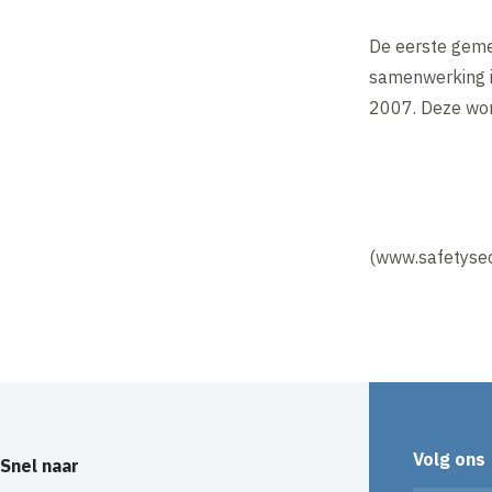
De eerste geme
samenwerking i
2007. Deze wor
(www.safetysec
Volg ons
Snel naar