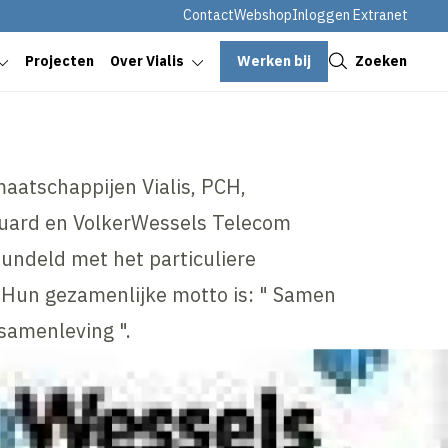
Contact
Webshop
Inloggen Extranet
Sluiten
Werken bij
Zoeken
Projecten
Over Vialis
aatschappijen Vialis, PCH,
Guard en VolkerWessels Telecom
undeld met het particuliere
. Hun gezamenlijke motto is: " Samen
samenleving ".