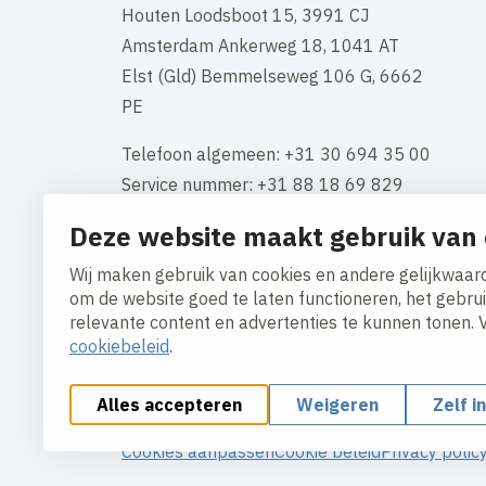
Houten Loodsboot 15, 3991 CJ
Amsterdam Ankerweg 18, 1041 AT
Elst (Gld) Bemmelseweg 106 G, 6662
PE
Telefoon algemeen: +31 30 694 35 00
Service nummer: +31 88 18 69 829
Deze website maakt gebruik van 
KVK-nummer: 34117661
BTW: NL 808549534B01
Wij maken gebruik van cookies en andere gelijkwaard
om de website goed te laten functioneren, het gebru
Contact
relevante content en advertenties te kunnen tonen. 
cookiebeleid
.
Alles accepteren
Weigeren
Zelf i
Cookies aanpassen
Cookie beleid
Privacy polic