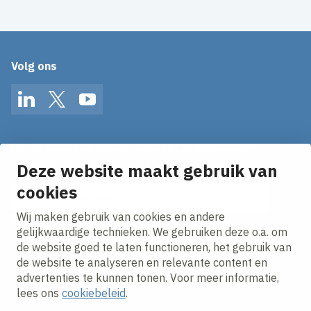
Volg ons
LinkedIn
Twitter
YouTube
Op de hoogte blijven van het laatste nieuws?
Ontvang onze nieuws alerts in je mailbox!
Deze website maakt gebruik van
E-mailadres
cookies
Wij maken gebruik van cookies en andere
Ik ga akkoord met het
privacy statement.
gelijkwaardige technieken. We gebruiken deze o.a. om
de website goed te laten functioneren, het gebruik van
de website te analyseren en relevante content en
advertenties te kunnen tonen. Voor meer informatie,
lees ons
cookiebeleid
.