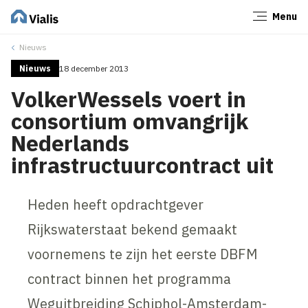
Menu
Sluiten
Nieuws
Nieuws
18 december 2013
VolkerWessels voert in
consortium omvangrijk
Nederlands
infrastructuurcontract uit
Heden heeft opdrachtgever
Rijkswaterstaat bekend gemaakt
voornemens te zijn het eerste DBFM
contract binnen het programma
Weguitbreiding Schiphol-Amsterdam-