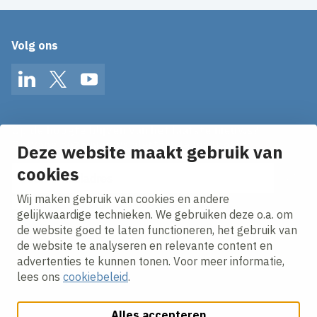
Volg ons
LinkedIn
Twitter
YouTube
Op de hoogte blijven van het laatste nieuws?
Ontvang onze nieuws alerts in je mailbox!
Deze website maakt gebruik van
cookies
E-mailadres
Wij maken gebruik van cookies en andere
Ik ga akkoord met het
privacy statement.
gelijkwaardige technieken. We gebruiken deze o.a. om
de website goed te laten functioneren, het gebruik van
de website te analyseren en relevante content en
advertenties te kunnen tonen. Voor meer informatie,
lees ons
cookiebeleid
.
Alles accepteren
Cookies aanpassen
Cookie beleid
Privacy policy