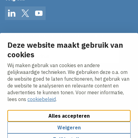
LinkedIn
Twitter
YouTube
Op de hoogte blijven van het laatste nieuws?
Ontvang onze nieuws alerts in je mailbox!
Deze website maakt gebruik van
E-mailadres
cookies
Wij maken gebruik van cookies en andere
Ik ga akkoord met het
privacy statement.
gelijkwaardige technieken. We gebruiken deze o.a. om
de website goed te laten functioneren, het gebruik van
de website te analyseren en relevante content en
advertenties te kunnen tonen. Voor meer informatie,
lees ons
cookiebeleid
.
Alles accepteren
Cookies aanpassen
Cookie beleid
Privacy policy
Responsible disclosure
Weigeren