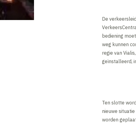
De verkeersleid
VerkeersCentra
bediening moet
weg kunnen com
regie van Viali
geïnstalleerd, 
Ten slotte wor
nieuwe situatie
worden geplaat