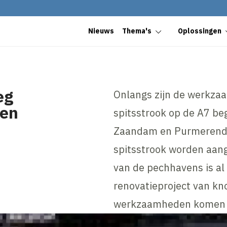
Nieuws
Thema's
Oplossingen
eg
Onlangs zijn de werkza
nen
spitsstrook op de A7 b
Zaandam en Purmerend-Zu
spitsstrook worden aange
van de pechhavens is al 
renovatieproject van k
werkzaamheden komen vo