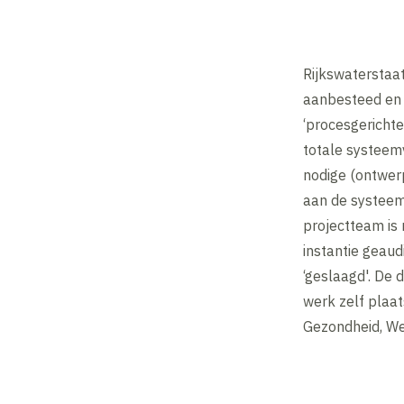
Rijkswaterstaa
aanbesteed en
‘procesgerichte'
totale systeemv
nodige (ontwer
aan de systeem
projectteam is
instantie geau
‘geslaagd'. De 
werk zelf plaat
Gezondheid, Wel