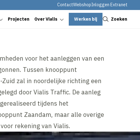
Contact
Webshop
Inloggen Extranet
Sluiten
Werken bij
Zoeken
Projecten
Over Vialis
amheden voor het aanleggen van een
egonnen. Tussen knooppunt
id zal in noordelijke richting een
legd door Vialis Traffic. De aanleg
gerealiseerd tijdens het
nooppunt Zaandam, maar alle overige
or rekening van Vialis.