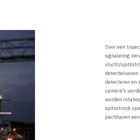
Over een traje
signalering ver
vlucht/spitsst
detectielussen
detecteren en 
camera's worden
worden rotatie
spitsstrook ope
pechhaven een