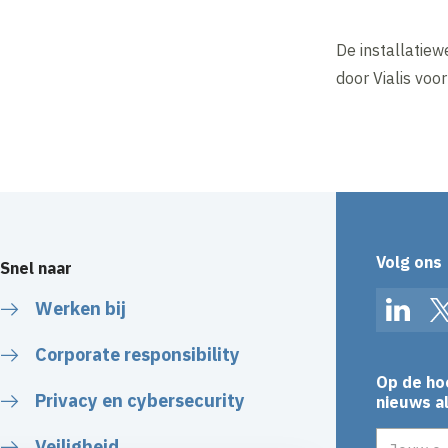
De installatie
door Vialis voo
Volg ons
Snel naar
Werken bij
Linked
Corporate responsibility
Op de ho
Privacy en cybersecurity
nieuws al
E-mailadr
Veiligheid