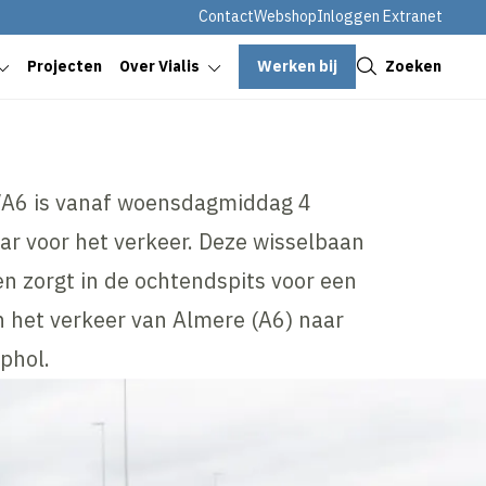
Contact
Webshop
Inloggen Extranet
Sluiten
Werken bij
Zoeken
Projecten
Over Vialis
/A6 is vanaf woensdagmiddag 4
r voor het verkeer. Deze wisselbaan
 en zorgt in de ochtendspits voor een
 het verkeer van Almere (A6) naar
phol.