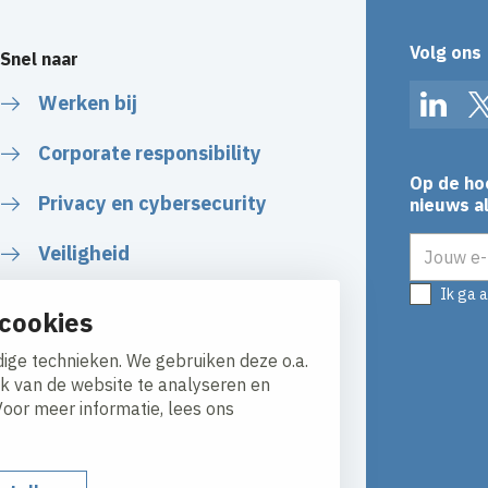
Volg ons
Snel naar
Werken bij
Linked
Corporate responsibility
Op de ho
Privacy en cybersecurity
nieuws al
E-mailadr
Veiligheid
Ik ga 
Certificaten
cookies
Algemene voorwaarden
ige technieken. We gebruiken deze o.a.
ik van de website te analyseren en
Voor meer informatie, lees ons