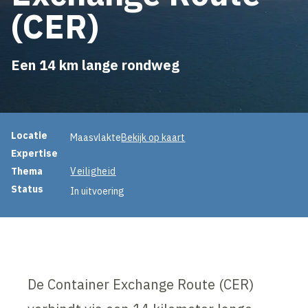
(CER)
Een 14 km lange rondweg
Projectinformatie
Locatie
Maasvlakte
Bekijk op kaart
Expertise
Thema
Veiligheid
Status
In uitvoering
De Container Exchange Route (CER)