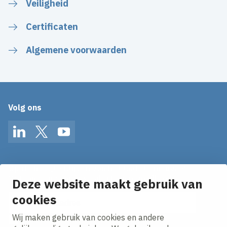
Veiligheid
Certificaten
Algemene voorwaarden
Volg ons
LinkedIn
Twitter
YouTube
Op de hoogte blijven van het laatste nieuws?
Ontvang onze nieuws alerts in je mailbox!
Deze website maakt gebruik van
cookies
E-mailadres
Wij maken gebruik van cookies en andere
Ik ga akkoord met het
privacy statement.