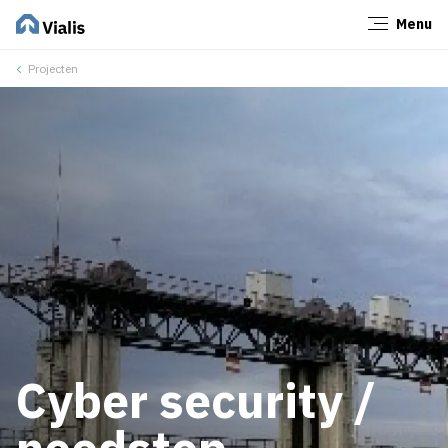
Menu
Sluiten
Projecten
Cyber security /
noodstop