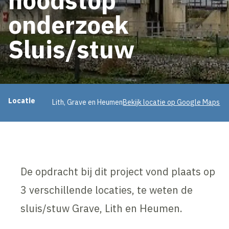
onderzoek
Sluis/stuw
Projectinformatie
Locatie
Lith, Grave en Heumen
Bekijk locatie op Google Maps
De opdracht bij dit project vond plaats op
3 verschillende locaties, te weten de
sluis/stuw Grave, Lith en Heumen.