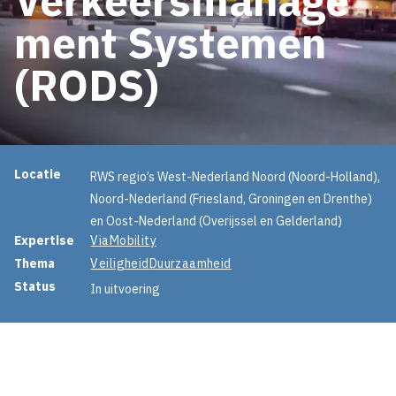
ment Systemen
(RODS)
Projectinformatie
Locatie
RWS regio’s West-Nederland Noord (Noord-Holland),
Noord-Nederland (Friesland, Groningen en Drenthe)
en Oost-Nederland (Overijssel en Gelderland)
Expertise
ViaMobility
Thema
Veiligheid
Duurzaamheid
Status
In uitvoering