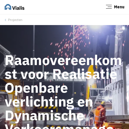
Menu
Sluiten
Projecten
Raamovereenkom
st voor Realisatie
Openbare
verlichting en
Dynamische
Verkeersmanage