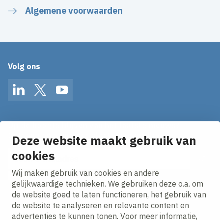
Algemene voorwaarden
Volg ons
LinkedIn
Twitter
YouTube
Op de hoogte blijven van het laatste nieuws?
Ontvang onze nieuws alerts in je mailbox!
Deze website maakt gebruik van
cookies
E-mailadres
Wij maken gebruik van cookies en andere
Ik ga akkoord met het
privacy statement.
gelijkwaardige technieken. We gebruiken deze o.a. om
de website goed te laten functioneren, het gebruik van
de website te analyseren en relevante content en
advertenties te kunnen tonen. Voor meer informatie,