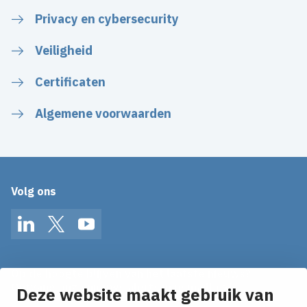
Privacy en cybersecurity
Veiligheid
Certificaten
Algemene voorwaarden
Volg ons
LinkedIn
Twitter
YouTube
Op de hoogte blijven van het laatste nieuws?
Ontvang onze nieuws alerts in je mailbox!
Deze website maakt gebruik van