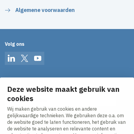
Algemene voorwaarden
Volg ons
LinkedIn
Twitter
YouTube
Op de hoogte blijven van het laatste nieuws?
Ontvang onze nieuws alerts in je mailbox!
Deze website maakt gebruik van
E-mailadres
cookies
Wij maken gebruik van cookies en andere
Ik ga akkoord met het
privacy statement.
gelijkwaardige technieken. We gebruiken deze o.a. om
de website goed te laten functioneren, het gebruik van
de website te analyseren en relevante content en