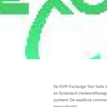
De DVM-Exchange Test Suite m
en Dynamisch VerkeersManagem
systeem. De naadloze communic
gewaarborgd.