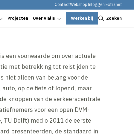
Contact
Webshop
Inloggen Extranet
Sluiten
Werken bij
Zoeken
Projecten
Over Vialis
a is een voorwaarde om over actuele
ie met betrekking tot reistijden te
s niet alleen van belang voor de
n, auto, op de fiets of lopend, maar
 de knoppen van de verkeerscentrale
iatiefnemers voor een open DVM-
té, TU Delft) medio 2011 de eerste
ard presenteerden, de standaard in