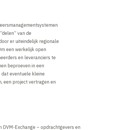
 verkeersmanagementsystemen
 “delen” van de
or er uiteindelijk regionale
Om een werkelijk open
erders en leveranciers te
nen beproeven in een
 dat eventuele kleine
, een project vertragen en
an DVM-Exchange – opdrachtgevers en