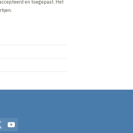
eaccepteerd en toegepast. Het
tijen.
In
Twitter
YouTube