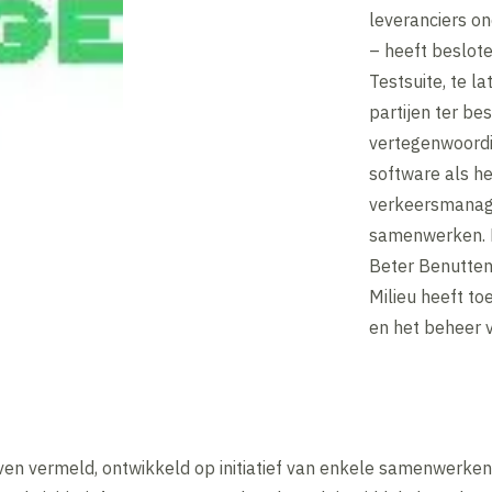
leveranciers o
– heeft beslot
Testsuite, te l
partijen ter be
vertegenwoordi
software als h
verkeersmanag
samenwerken. H
Beter Benutten 
Milieu heeft to
en het beheer v
en vermeld, ontwikkeld op initiatief van enkele samenwerken