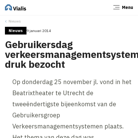
Menu
Sluiten
Nieuws
Nieuws
9 januari 2014
Gebruikersdag
verkeersmanagementsyste
druk bezocht
Op donderdag 25 november jl. vond in het
Beatrixtheater te Utrecht de
tweeëndertigste bijeenkomst van de
Gebruikersgroep
Verkeersmanagementsystemen plaats.
Het thema van deze dag was