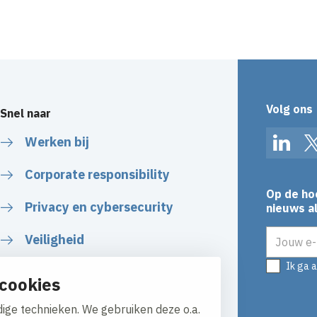
Volg ons
Snel naar
Werken bij
Linked
Corporate responsibility
Op de ho
Privacy en cybersecurity
nieuws al
E-mailadr
Veiligheid
Ik ga 
Certificaten
cookies
Algemene voorwaarden
ige technieken. We gebruiken deze o.a.