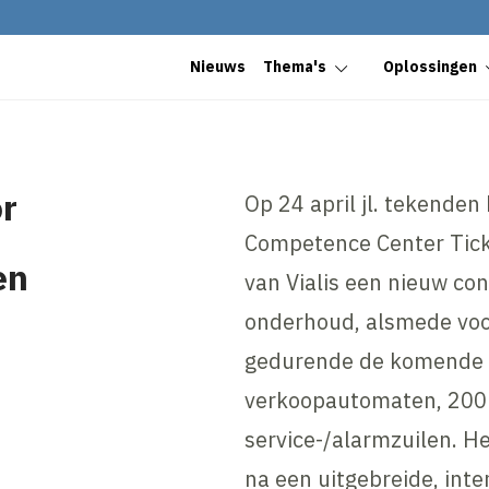
Nieuws
Thema's
Oplossingen
or
Op 24 april jl. tekende
Competence Center Ticke
en
van Vialis een nieuw con
onderhoud, alsmede voo
gedurende de komende vi
verkoopautomaten, 200 
service-/alarmzuilen. He
na een uitgebreide, int