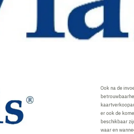
Ook na de invoe
betrouwbaarhei
kaartverkoopau
er ook de komen
beschikbaar zij
waar en wannee