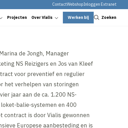
Contact
Webshop
Inloggen Extranet
Sluiten
Werken bij
Zoeken
Projecten
Over Vialis
n Marina de Jongh, Manager
ting NS Reizigers en Jos van Kleef
tract voor preventief en regulier
r het verhelpen van storingen
er jaar aan de ca. 1.200 NS-
loket-balie-systemen en 400
t contract is door Vialis gewonnen
ensieve Europese aanbesteding en is