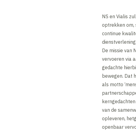
NS en Vialis z
optrekken om, s
continue kwali
dienstverlening
De missie van NS
vervoeren via a
gedachte hierbi
bewegen. Dat ho
als motto ‘mens
partnerschappe
kerngedachten v
van de samenwe
opleveren, hetg
openbaar vervo