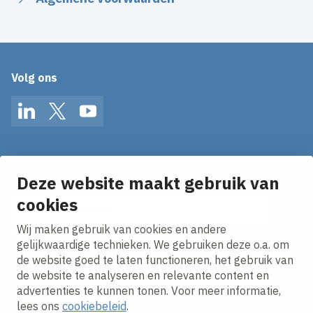
Volg ons
LinkedIn
Twitter
YouTube
Op de hoogte blijven van het laatste nieuws?
Ontvang onze nieuws alerts in je mailbox!
Deze website maakt gebruik van
E-mailadres
cookies
Wij maken gebruik van cookies en andere
Ik ga akkoord met het
privacy statement.
gelijkwaardige technieken. We gebruiken deze o.a. om
de website goed te laten functioneren, het gebruik van
de website te analyseren en relevante content en
advertenties te kunnen tonen. Voor meer informatie,
lees ons
cookiebeleid
.