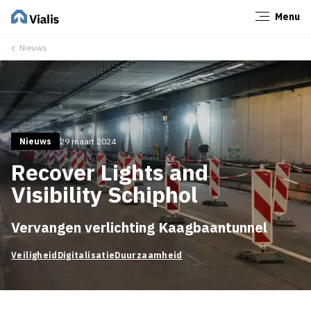
Menu
Sluiten
Nieuws
Nieuws
29 maart 2024
Recover Lights and
Visibility Schiphol
Vervangen verlichting Kaagbaantunnel
Veiligheid
Digitalisatie
Duurzaamheid