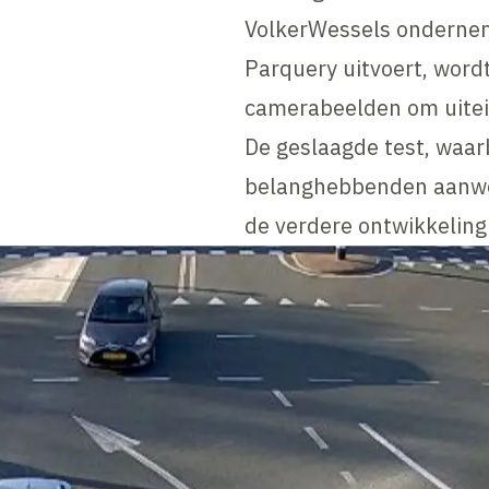
VolkerWessels ondernem
Parquery uitvoert, wordt
camerabeelden om uitein
De geslaagde test, waarbi
belanghebbenden aanwez
de verdere ontwikkeling