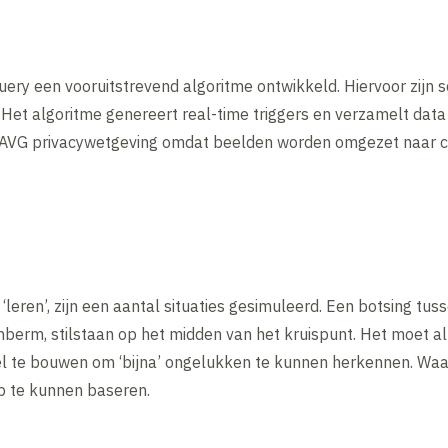
query een vooruitstrevend algoritme ontwikkeld. Hiervoor zij
Het algoritme genereert real-time triggers en verzamelt data
de AVG privacywetgeving omdat beelden worden omgezet naar 
‘leren’, zijn een aantal situaties gesimuleerd. Een botsing tus
denberm, stilstaan op het midden van het kruispunt. Het moet 
l te bouwen om ‘bijna’ ongelukken te kunnen herkennen. Waar
p te kunnen baseren.