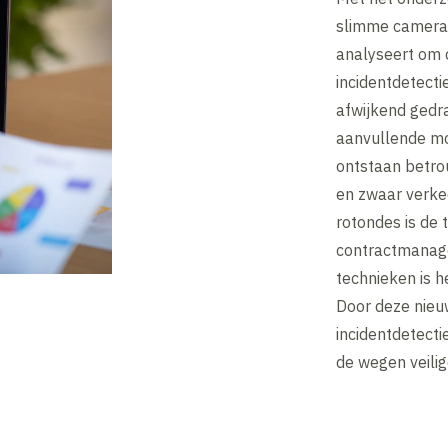
slimme camera’
analyseert om 
incidentdetecti
afwijkend gedr
aanvullende mo
ontstaan betro
en zwaar verke
rotondes is de 
contractmanage
technieken is h
Door deze nieu
incidentdetecti
de wegen veilig