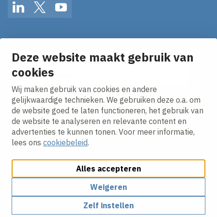
LinkedIn
Twitter
YouTube
Op de hoogte blijven van het laatste nieuws?
Ontvang onze nieuws alerts in je mailbox!
Deze website maakt gebruik van
E-mailadres
cookies
Wij maken gebruik van cookies en andere
Ik ga akkoord met het
privacy statement.
gelijkwaardige technieken. We gebruiken deze o.a. om
de website goed te laten functioneren, het gebruik van
de website te analyseren en relevante content en
advertenties te kunnen tonen. Voor meer informatie,
lees ons
cookiebeleid
.
Alles accepteren
Cookies aanpassen
Cookie beleid
Privacy policy
Responsible disclosure
Weigeren
Zelf instellen