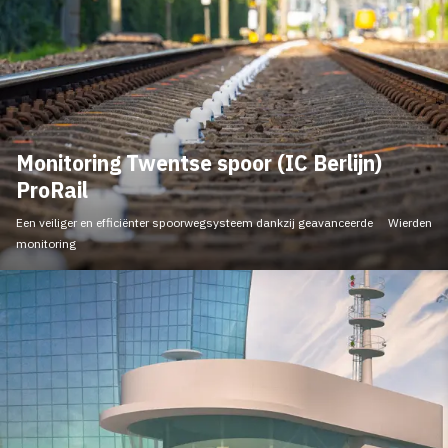
Monitoring Twentse spoor (IC Berlijn)
ProRail
Een veiliger en efficiënter spoorwegsysteem dankzij geavanceerde
Wierden
monitoring