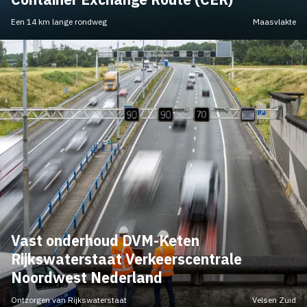
Een 14 km lange rondweg
Maasvlakte
Vast onderhoud DVM-Keten
Rijkswaterstaat Verkeerscentrale
Noordwest Nederland
Ontzorgen van Rijkswaterstaat
Velsen Zuid