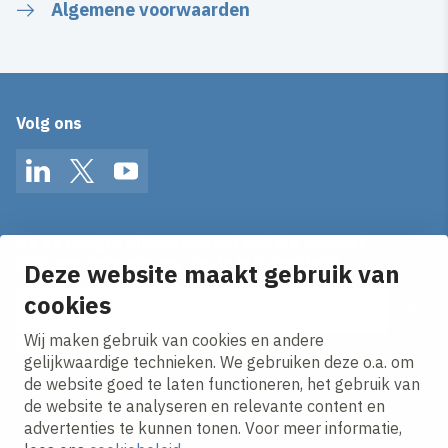
Algemene voorwaarden
Volg ons
LinkedIn
Twitter
YouTube
Op de hoogte blijven van het laatste nieuws?
Ontvang onze nieuws alerts in je mailbox!
Deze website maakt gebruik van
cookies
E-mailadres
Wij maken gebruik van cookies en andere
Ik ga akkoord met het
privacy statement.
gelijkwaardige technieken. We gebruiken deze o.a. om
de website goed te laten functioneren, het gebruik van
de website te analyseren en relevante content en
advertenties te kunnen tonen. Voor meer informatie,