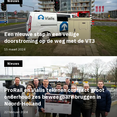
Nieuws
Een nieuwe stap in een veilige
doorstroming op de weg met de VT3
15 maart 2024
Nieuws
ProRail en Vialis tekenen contract groot
onderhoud zes beweegbare bruggen in
Noord-Holland
22 februari 2024