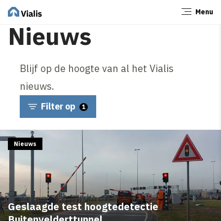
Menu
Sluiten
Nieuws
Blijf op de hoogte van al het Vialis
nieuws.
Filter op
1
Nieuws
Geslaagde test hoogtedetectie
Buitenvelderttunnel